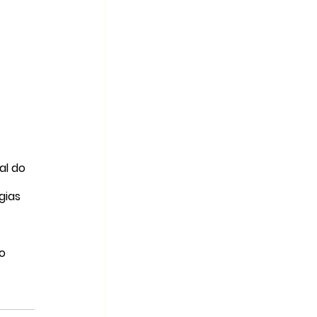
al do 
gias 
o 