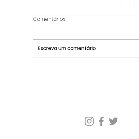
Comentários
Escreva um comentário
Saiba como foi o 8º
Encontro Nacional de Mães
e Familiares de Vítimas do
Terrorismo do Estado,
Rede Nenhuma Vida a Men
realizado em Santa
Curitiba - PR
Catarina