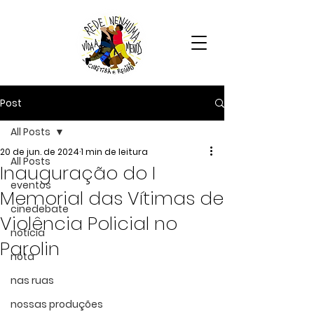
Post
All Posts
20 de jun. de 2024
1 min de leitura
All Posts
Inauguração do I
eventos
Memorial das Vítimas de
cinedebate
Violência Policial no
notícia
Parolin
nota
nas ruas
nossas produções