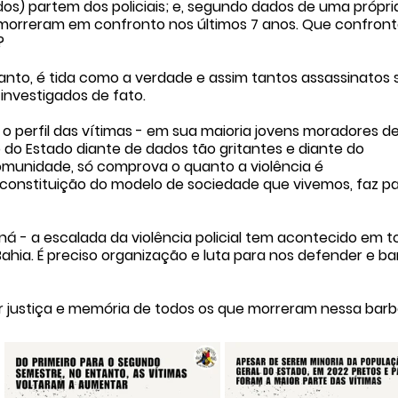
os) partem dos policiais; e, segundo dados de uma própri
is morreram em confronto nos últimos 7 anos. Que confront
?
tanto, é tida como a verdade e assim tantos assassinatos 
investigados de fato.
o perfil das vítimas - em sua maioria jovens moradores de
o do Estado diante de dados tão gritantes e diante do 
omunidade, só comprova o quanto a violência é 
a constituição do modelo de sociedade que vivemos, faz pa
ná - a escalada da violência policial tem acontecido em t
 Bahia. É preciso organização e luta para nos defender e bar
 Por justiça e memória de todos os que morreram nessa barb