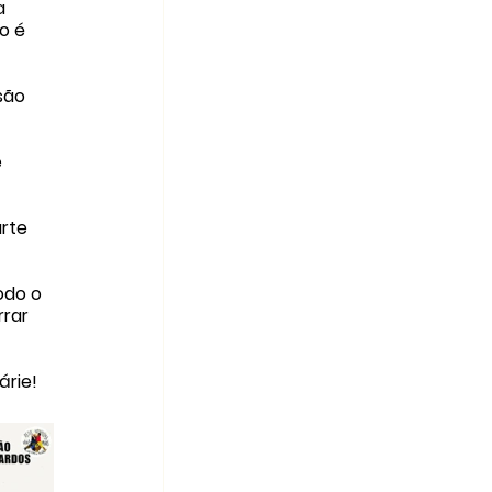
a 
o é 
são 
 
rte 
odo o 
rar 
árie!