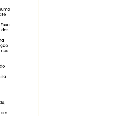
 numa 
até 
 Essa 
 das 
ma 
ação 
 nas 
do 
lia 
de, 
 em 