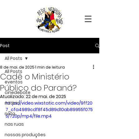
Post
All Posts
8 de mai. de 2025
1 min de leitura
All Posts
Cadê o Ministério
eventos
Público do Paraná?
cinedebate
Atualizado:
22 de mai. de 2025
notícia
https://video.wixstatic.com/video/9ff20
7_cfa4989cdf8f45d89d10ab89955f075
nota
5/720p/mp4/file.mp4
nas ruas
nossas produções