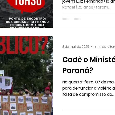
jovens Luiz Fernando (16 an
Rafael (26 anos) foram...
8 de mai. de 2025
1 min de leitu
Cadê o Ministé
Paraná?
Na quarta-feira, 07 de mai
para denunciar a violência
falta de compromisso do...