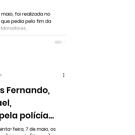
maio, foi realizada no
que pedia pelo fim da
. Moradores...
a
is Fernando,
el,
ela polícia
lin (Curitiba)
inta-feira, 7 de maio, os