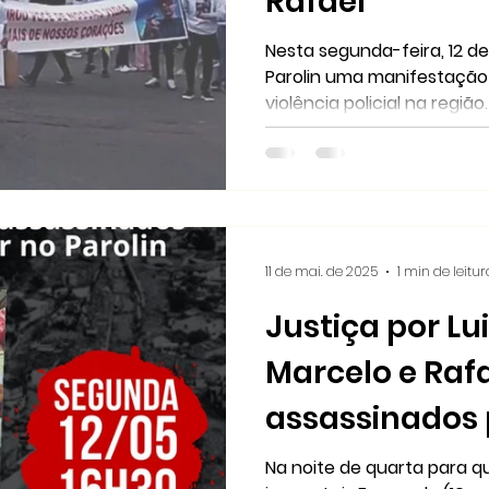
Rafael
Nesta segunda-feira, 12 de 
Parolin uma manifestação 
violência policial na região
11 de mai. de 2025
1 min de leitur
Justiça por Lu
Marcelo e Rafa
assassinados p
militar no Paro
Na noite de quarta para qu