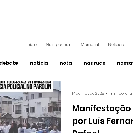
Início
Nóis por nóis
Memorial
Notícias
edebate
notícia
nota
nas ruas
nossa
14 de mai. de 2025
1 min de leitu
Manifestação 
por Luis Ferna